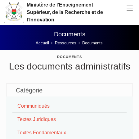
Aller au contenu principal
Ministère de l’Enseignement
Supérieur, de la Recherche et de
l’Innovation
Documents
Vous êtes ici:
Accueil
Ressources
Documents
DOCUMENTS
Les documents administratifs
Catégorie
Communiqués
Textes Juridiques
Textes Fondamentaux