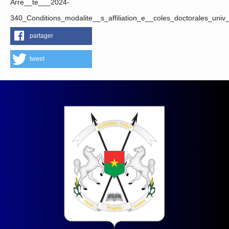
Arre__te___2024-
340_Conditions_modalite__s_affiliation_e__coles_doctorales_univ
partager
tweet