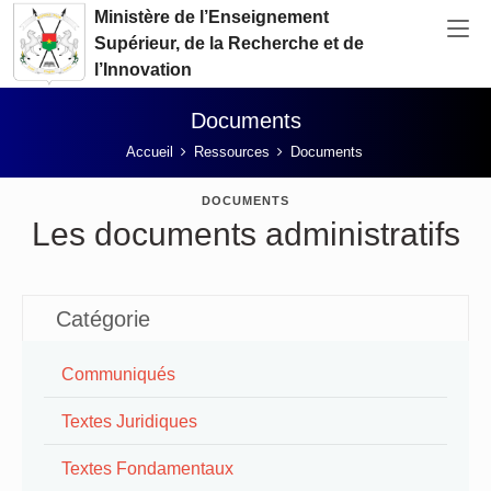
Aller au contenu principal
Ministère de l’Enseignement
Supérieur, de la Recherche et de
l’Innovation
Documents
Vous êtes ici:
Accueil
Ressources
Documents
DOCUMENTS
Les documents administratifs
Catégorie
Communiqués
Textes Juridiques
Textes Fondamentaux