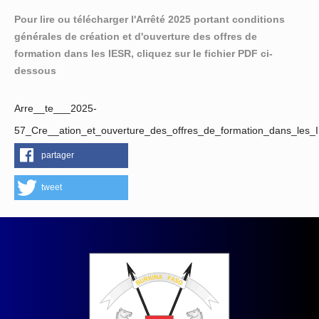
Pour lire ou télécharger l'Arrêté 2025 portant conditions
générales de création et d'ouverture des offres de
formation dans les IESR, cliquez sur le fichier PDF ci-
dessous
Arre__te___2025-
57_Cre__ation_et_ouverture_des_offres_de_formation_dans_les_
partager
tweet