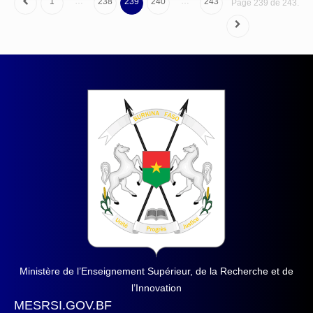
…
…
1
238
239
240
243
Page 239 de 243.
Ministère de l’Enseignement Supérieur, de la Recherche et de
l’Innovation
MESRSI.GOV.BF